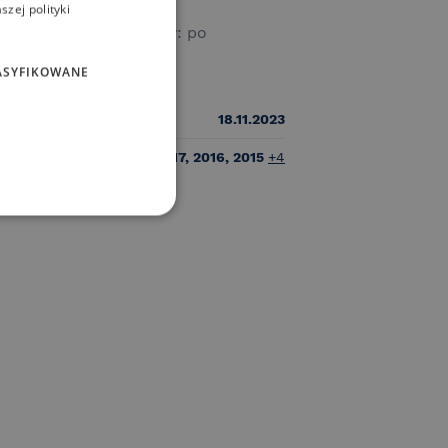
zej polityki
zba meczów: 7 Czas gry: po
0 min. Nawierzchnia:
ASYFIKOWANE
uczna trawa
:
18.11.2023
niki:
2017, 2016, 2015
+
4