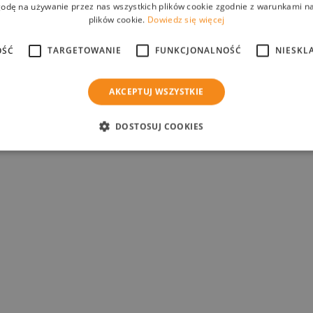
odę na używanie przez nas wszystkich plików cookie zgodnie z warunkami nas
plików cookie.
Dowiedz się więcej
Liczba meczów: 7 Czas gry: po
Lic
45/50 min. Dwa poziomy
45/5
OŚĆ
TARGETOWANIE
FUNKCJONALNOŚĆ
NIESKL
zaawansowania Nawierzchnia:
...
szt
.2024
Start:
17.02.2024
Start
AKCEPTUJ WSZYSTKIE
 2013
Roczniki:
2018, 2017, 2016
+
1
Rocz
DOSTOSUJ COOKIES