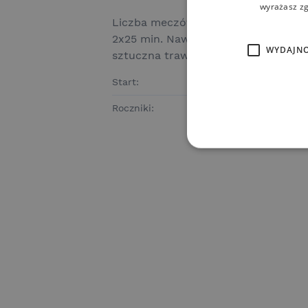
wyrażasz zg
Liczba meczów: 7 Czas gry: po
2x25 min. Nawierzchnia:
WYDAJN
sztuczna trawa
Start:
17.02
Roczniki:
2014,