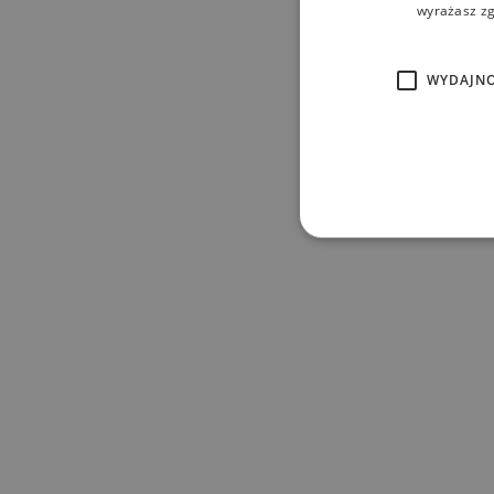
wyrażasz zg
WYDAJN