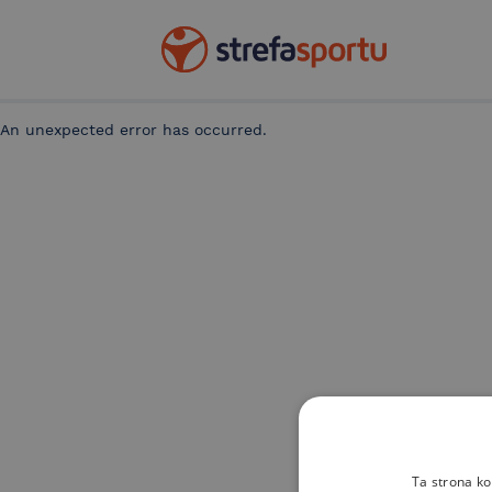
An unexpected error has occurred
.
Ta strona ko